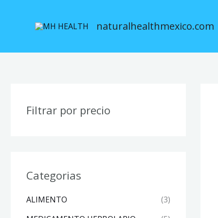
Ir
al
naturalhealthmexico.com
contenido
Filtrar por precio
Categorias
ALIMENTO
(3)