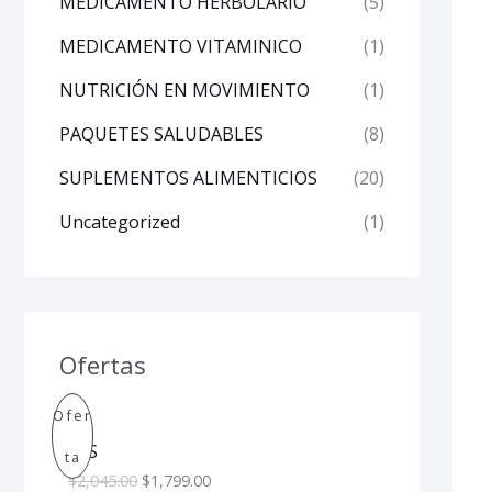
MEDICAMENTO HERBOLARIO
(5)
MEDICAMENTO VITAMINICO
(1)
NUTRICIÓN EN MOVIMIENTO
(1)
PAQUETES SALUDABLES
(8)
SUPLEMENTOS ALIMENTICIOS
(20)
Uncategorized
(1)
Ofertas
O
C
P
Ofer
r
u
i
r
INS
R
Ta
g
r
$
2,045.00
$
1,799.00
i
e