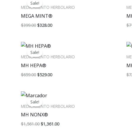
Sale!
was:
is:
MEDICAMENTO HERBOLARIO
ME
$399.00.
$328.00.
MEGA MINT®
M
$
399.00
$
328.00
$
7
Original
Current
price
price
Sale!
was:
is:
MEDICAMENTO HERBOLARIO
ME
$659.00.
$529.00.
MH HEPA®
M
$
659.00
$
529.00
$
7
Original
Current
price
price
Sale!
was:
is:
MEDICAMENTO HERBOLARIO
$1,561.00.
$1,361.00.
MH NONX®
$
1,561.00
$
1,361.00