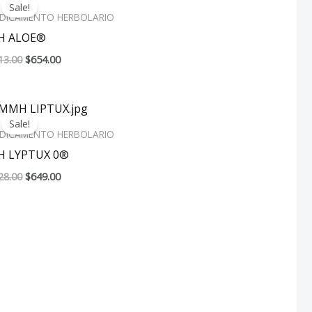
Sale!
was:
is:
DICAMENTO HERBOLARIO
$713.00.
$654.00.
H ALOE®
13.00
$
654.00
Original
Current
price
price
Sale!
was:
is:
DICAMENTO HERBOLARIO
$728.00.
$649.00.
H LYPTUX 0®
28.00
$
649.00